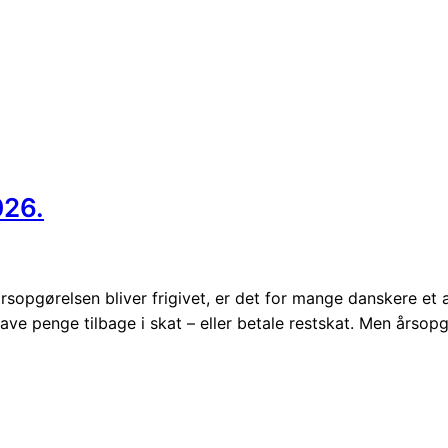
026.
opgørelsen bliver frigivet, er det for mange danskere et a
 have penge tilbage i skat – eller betale restskat. Men årso