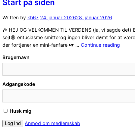
Start på siden
Written by
kh67
24. januar 2026
28. januar 2026
🎉 HEJ OG VELKOMMEN TIL VERDENS (ja, vi sagde det) BE
sejt😄 entusiasme smitterog ingen bliver dømt for at være li
“Start
der fortjener en mini-fanfare 🎺 …
Continue reading
på
Brugernavn
siden”
Adgangskode
Husk mig
Anmod om medlemskab