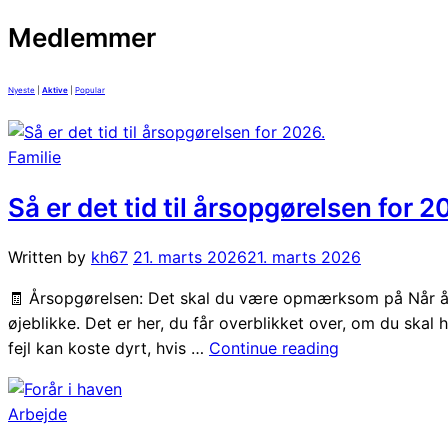
Medlemmer
Nyeste
|
Aktive
|
Popular
Familie
Så er det tid til årsopgørelsen for 2
Written by
kh67
21. marts 2026
21. marts 2026
🧾 Årsopgørelsen: Det skal du være opmærksom på Når års
øjeblikke. Det er her, du får overblikket over, om du skal
“Så
fejl kan koste dyrt, hvis …
Continue reading
er
det
Arbejde
tid
til