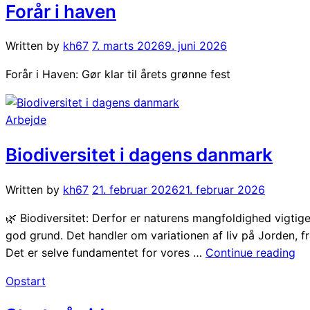
Forår i haven
årsopgørelsen
for
Written by
kh67
7. marts 2026
9. juni 2026
2026.”
Forår i Haven: Gør klar til årets grønne fest
Arbejde
Biodiversitet i dagens danmark
Written by
kh67
21. februar 2026
21. februar 2026
🌿 Biodiversitet: Derfor er naturens mangfoldighed vigtig
god grund. Det handler om variationen af liv på Jorden, fr
“Bi
Det er selve fundamentet for vores …
Continue reading
i
Opstart
da
da