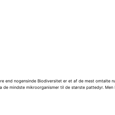
ere end nogensinde Biodiversitet er et af de mest omtalte n
a de mindste mikroorganismer til de største pattedyr. Men b
odiversitet
gens
nmark”